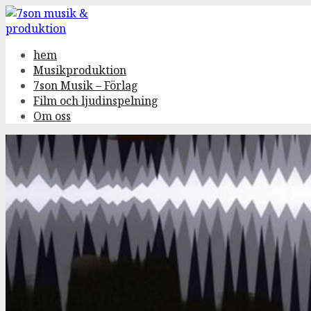
Gå
till
innehåll
hem
Musikproduktion
7son Musik – Förlag
Film och ljudinspelning
Om oss