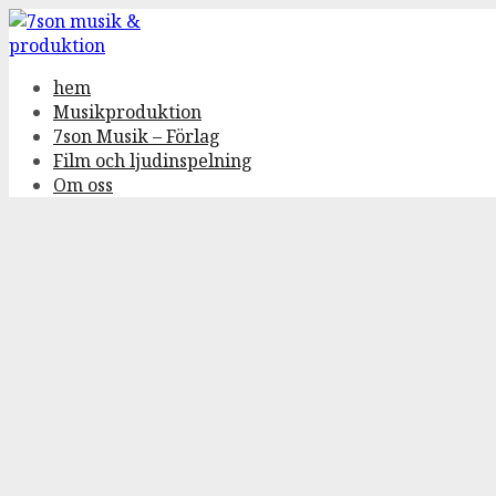
Gå
till
innehåll
hem
Musikproduktion
7son Musik – Förlag
Film och ljudinspelning
Om oss