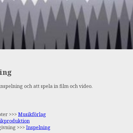
ing
spelning och att spela in film och video.
oter >>>
Musikförlag
ikproduktion
tgivning >>>
Inspelning