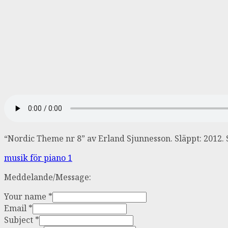
“Nordic Theme nr 8” av Erland Sjunnesson. Släppt: 2012. 
Inläggsnavigering
musik för piano 1
Meddelande/Message:
Your name
*
Email
*
Subject
*