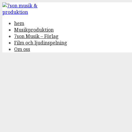
Gå
till
innehåll
hem
Musikproduktion
7son Musik – Förlag
Film och ljudinspelning
Om oss