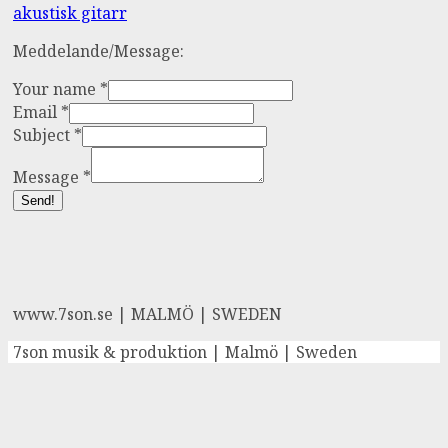
Inläggsnavigering
akustisk gitarr
Meddelande/Message:
Your name
*
Email
*
Subject
*
Message
*
Send!
www.7son.se | MALMÖ | SWEDEN
7son musik & produktion | Malmö | Sweden