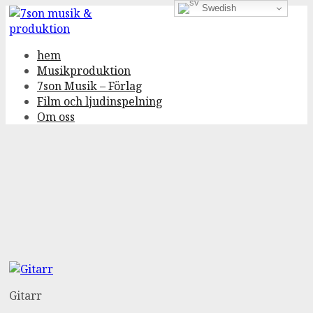
Swedish
Gå
till
innehåll
hem
Musikproduktion
7son Musik – Förlag
Film och ljudinspelning
Om oss
Gitarr