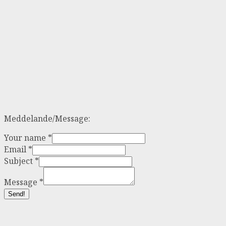
Meddelande/Message:
Your name
*
Email
*
Subject
*
Message
*
Send!