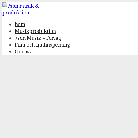
Gå
till
innehåll
hem
Musikproduktion
7son Musik – Förlag
Film och ljudinspelning
Om oss